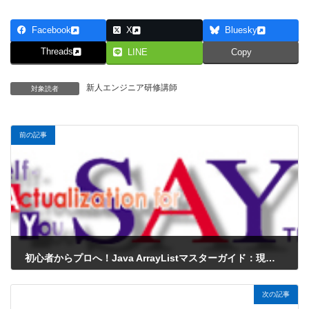
Facebook
X
Bluesky
Threads
LINE
Copy
新人エンジニア研修講師
対象読者
前の記事
初心者からプロへ！Java ArrayListマスターガイド：現場で差がつくメソッド活用術
2026年3月20日
次の記事