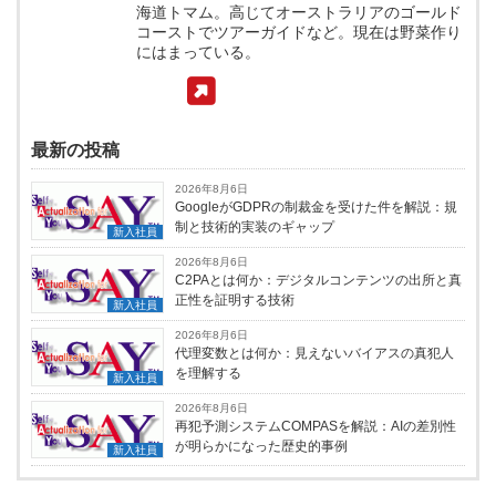
海道トマム。高じてオーストラリアのゴールド
コーストでツアーガイドなど。現在は野菜作り
にはまっている。
最新の投稿
2026年8月6日
GoogleがGDPRの制裁金を受けた件を解説：規
制と技術的実装のギャップ
新入社員
2026年8月6日
C2PAとは何か：デジタルコンテンツの出所と真
正性を証明する技術
新入社員
2026年8月6日
代理変数とは何か：見えないバイアスの真犯人
を理解する
新入社員
2026年8月6日
再犯予測システムCOMPASを解説：AIの差別性
が明らかになった歴史的事例
新入社員