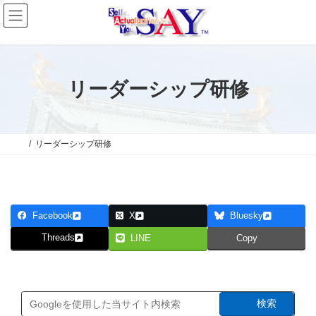
コ
ナ
ン
ビ
テ
ゲ
ン
ー
ツ
シ
へ
ョ
ス
ン
リーダーシップ研修
キ
に
ッ
移
プ
動
リーダーシップ研修
Facebook
X
Bluesky
Threads
LINE
Copy
検索