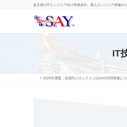
コ
ナ
名古屋のITエンジニア向け研修会社。新人エンジニア研修か
ン
ビ
テ
ゲ
ン
ー
ツ
シ
へ
ョ
ス
ン
キ
に
ッ
移
I
プ
動
2026年度版 全国向けオンライン(Zoom)共同研修に