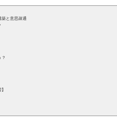
構築と意思疎通
？
う？
習】