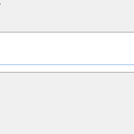
？
】
】