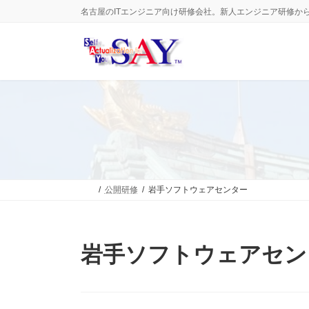
コ
ナ
名古屋のITエンジニア向け研修会社。新人エンジニア研修か
ン
ビ
テ
ゲ
ン
ー
ツ
シ
へ
ョ
ス
ン
キ
に
ッ
移
プ
動
公開研修
岩手ソフトウェアセンター
岩手ソフトウェアセン