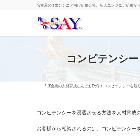
コ
ナ
名古屋のITエンジニア向け研修会社。新人エンジニア研修か
ン
ビ
テ
ゲ
ン
ー
ツ
シ
へ
ョ
ス
ン
キ
に
ッ
移
コンピテンシー
プ
動
IT企業の人材育成なんでもFAQ
コンピテンシーを浸
コンピテンシーを浸透させる方法を人材育成
お客様から相談されるのは、コンピテンシー