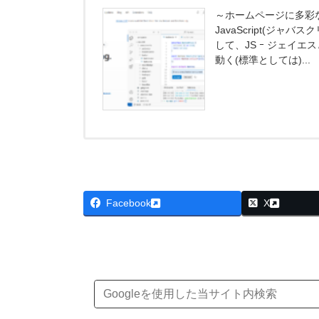
～ホームページに多彩
JavaScript(ジャバ
して、JS ｰ ジェイエ
動く(標準としては)...
Facebook
X