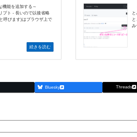
な機能を追加する～
～
スクリプト - 長いので以後省略
と
スと呼びます)はブラウザ上で
と
み
続きを読む
Threads
Bluesky