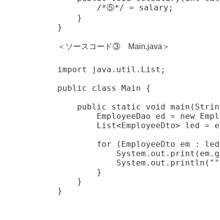
        /*⑤*/ = salary;

    }

}
＜ソースコード③ Main.java＞
import java.util.List;

public class Main {

    public static void main(Strin
        EmployeeDao ed = new Empl
        List<EmployeeDto> led = e
        for (EmployeeDto em : led)
            System.out.print(em.g
            System.out.println("")
        }

    }

}