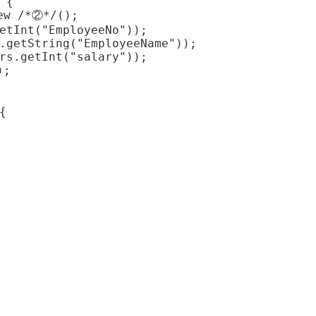
{

ew /*②*/();

etInt("EmployeeNo"));

.getString("EmployeeName"));

rs.getInt("salary"));

;


