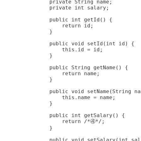
    private String name;

    private int salary;

    public int getId() {

        return id;

    }

    public void setId(int id) {

        this.id = id;

    }

    public String getName() {

        return name;

    }

    public void setName(String na
        this.name = name;

    }

    public int getSalary() {

        return /*④*/;

    }

    public void setSalary(int sal