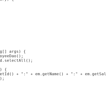
g[] args) {

oyeeDao();

d.selectAll();

 {

etId() + ":" + em.getName() + ":" + em.getSal
;
