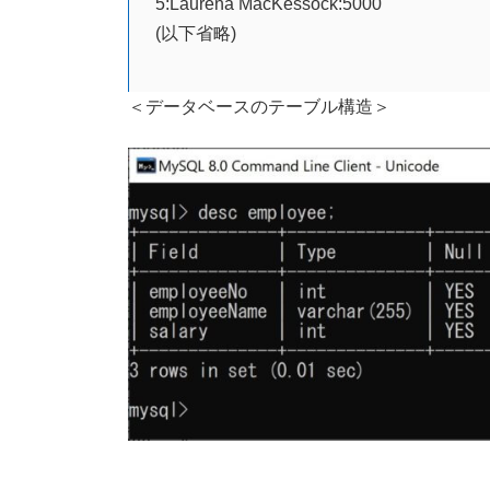
5:Laurena MacKessock:5000
(以下省略)
＜データベースのテーブル構造＞