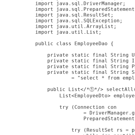
import java.sql.DriverManager;

import java.sql.PreparedStatement;
import java.sql.ResultSet;

import java.sql.SQLException;

import java.util.ArrayList;

import java.util.List;

public class EmployeeDao {

    private static final String U
    private static final String I
    private static final String P
    private static final String SQ
            = "select * from empl
    public List</*①*/> selectAll(
        List<EmployeeDto> employe
        try (Connection con

                = DriverManager.g
                PreparedStatement
            try (ResultSet rs = p