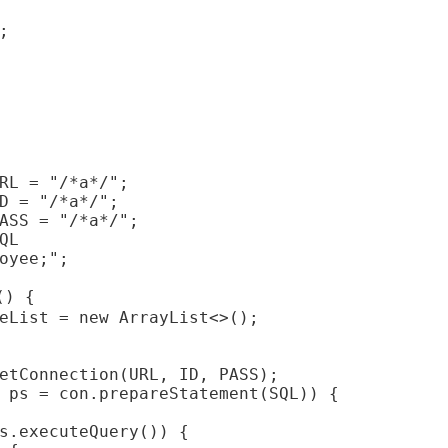


RL = "/*a*/";

D = "/*a*/";

ASS = "/*a*/";

L

oyee;";

) {

eList = new ArrayList<>();

etConnection(URL, ID, PASS);

 ps = con.prepareStatement(SQL)) {

s.executeQuery()) {
