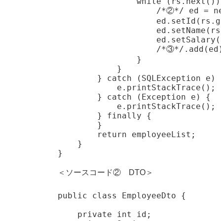
                while (rs.next()) 
                    /*②*/ ed = n
                    ed.setId(rs.g
                    ed.setName(rs
                    ed.setSalary(
                    /*③*/.add(ed)
                }

            }

        } catch (SQLException e) {
            e.printStackTrace();

        } catch (Exception e) {

            e.printStackTrace();

        } finally {

        }

        return employeeList;

    }

}
＜ソースコード② DTO＞
public class EmployeeDto {

    private int id;
