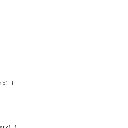
me) {

ary) {
