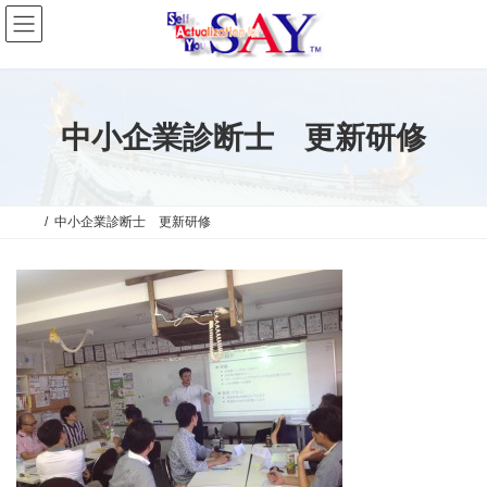
コ
ナ
ン
ビ
テ
ゲ
ン
ー
ツ
シ
へ
ョ
ス
ン
中小企業診断士 更新研修
キ
に
ッ
移
プ
動
中小企業診断士 更新研修