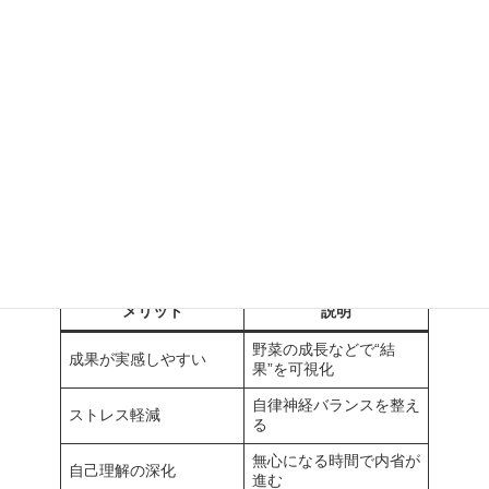
活用例3：メンタル不調予防のリフレッシ
ュ研修
ストレス耐性向上目的で、自然と向き合う体験を導入
都市近郊の農園や里山で日帰り実施
HRとの定期フィードバックと組み合わせて活用
メリットと注意点を整理
メリット
説明
野菜の成長などで“結
成果が実感しやすい
果”を可視化
自律神経バランスを整え
ストレス軽減
る
無心になる時間で内省が
自己理解の深化
進む