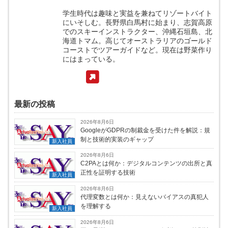
学生時代は趣味と実益を兼ねてリゾートバイト
にいそしむ。長野県白馬村に始まり、志賀高原
でのスキーインストラクター、沖縄石垣島、北
海道トマム。高じてオーストラリアのゴールド
コーストでツアーガイドなど。現在は野菜作り
にはまっている。
最新の投稿
2026年8月6日
GoogleがGDPRの制裁金を受けた件を解説：規
制と技術的実装のギャップ
新入社員
2026年8月6日
C2PAとは何か：デジタルコンテンツの出所と真
正性を証明する技術
新入社員
2026年8月6日
代理変数とは何か：見えないバイアスの真犯人
を理解する
新入社員
2026年8月6日