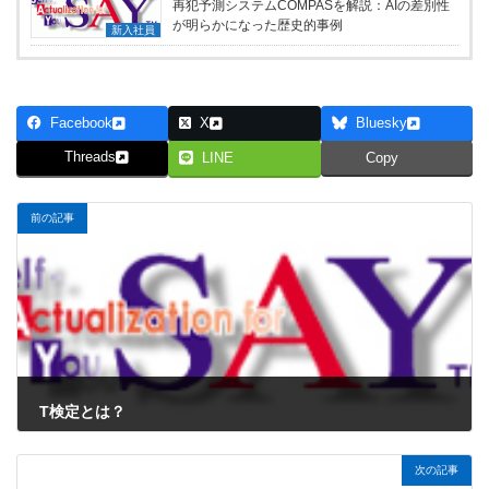
再犯予測システムCOMPASを解説：AIの差別性
が明らかになった歴史的事例
新入社員
Facebook
X
Bluesky
Threads
LINE
Copy
前の記事
T検定とは？
2024年8月16日
次の記事