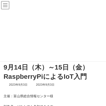
コ
ナ
ン
ビ
テ
ゲ
ン
ー
ツ
シ
へ
ョ
ス
ン
公開研修
キ
に
ッ
移
プ
動
公開研修
富山県総合情報センター
9月14日（木）～15日（金） RaspberryPiによるIoT入門
9月14日（木）～15日（金）
RaspberryPiによるIoT入門
最
2023年9月3日
2023年9月3日
終
更
主催：富山県総合情報センター様
新
日
時