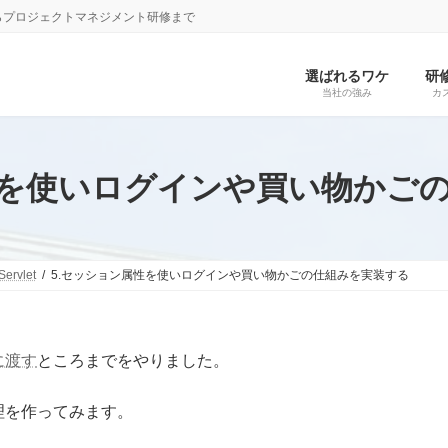
らプロジェクトマネジメント研修まで
選ばれるワケ
研
当社の強み
カ
性を使いログインや買い物かご
Servlet
5.セッション属性を使いログインや買い物かごの仕組みを実装する
に渡す
ところまでをやりました。
理を作ってみます。