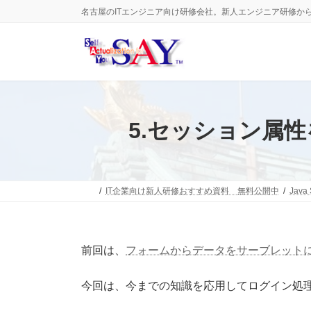
コ
ナ
名古屋のITエンジニア向け研修会社。新人エンジニア研修か
ン
ビ
テ
ゲ
ン
ー
ツ
シ
へ
ョ
ス
ン
キ
に
ッ
移
5.セッション属
プ
動
IT企業向け新人研修おすすめ資料 無料公開中
Java 
前回は、
フォームからデータをサーブレット
今回は、今までの知識を応用してログイン処