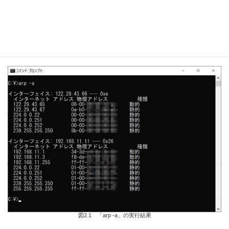
「-a」はAll（全て）の「a」と覚えましょう。
「arp -a」の実行結果には、下図2.1のようにネットワークインタ
フェースごとのARPテーブルが全て表示されます。
図2.1 「arp -a」の実行結果