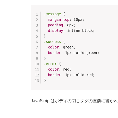
.message
{
margin-top
:
 10px
;
padding
:
 8px
;
display
:
 inline-block
;
}
.success
{
color
:
 green
;
border
:
 1px solid green
;
}
.error
{
color
:
 red
;
border
:
 1px solid red
;
}
JavaScriptはボディの閉じタグの直前に