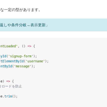
のような一定の型があります。
り返しや条件分岐→表示更新」
entLoaded'
,
(
)
=>
{
ById
(
'signup-form'
)
;
etElementById
(
'username'
)
;
entById
(
'message'
)
;
(
e
)
=>
{
のリロードを防止
ue
.
trim
(
)
;