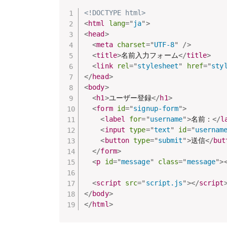
<!DOCTYPE html>
<
html
lang
=
"
ja
"
>
<
head
>
<
meta
charset
=
"
UTF-8
"
/>
<
title
>
名前入力フォーム
</
title
>
<
link
rel
=
"
stylesheet
"
href
=
"
sty
</
head
>
<
body
>
<
h1
>
ユーザー登録
</
h1
>
<
form
id
=
"
signup-form
"
>
<
label
for
=
"
username
"
>
名前：
</
l
<
input
type
=
"
text
"
id
=
"
usernam
<
button
type
=
"
submit
"
>
送信
</
but
</
form
>
<
p
id
=
"
message
"
class
=
"
message
"
>
<
script
src
=
"
script.js
"
>
</
script
</
body
>
</
html
>