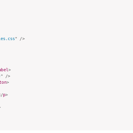
les.css
"
/>
abel
>
e
"
/>
ton
>
</
p
>
>