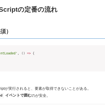
Scriptの定番の流れ
必須）
entLoaded'
,
(
)
=>
{
criptが実行されると、要素が取得できないことがある。
イベントで囲む
のが安全。
ed