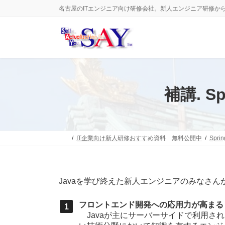
コ
ナ
名古屋のITエンジニア向け研修会社。新人エンジニア研修か
ン
ビ
テ
ゲ
ン
ー
ツ
シ
へ
ョ
ス
ン
キ
に
ッ
移
補講. S
プ
動
IT企業向け新人研修おすすめ資料 無料公開中
Spri
Javaを学び終えた新人エンジニアのみなさんがJ
フロントエンド開発への応用力が高まる
Javaが主にサーバーサイドで利用されるの