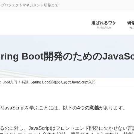
らプロジェクトマネジメント研修まで
選ばれるワケ
研
当社の強み
カ
pring Boot開発のためのJavaSc
ng Boot入門
補講. Spring Boot開発のためのJavaScript入門
avaScriptを学ぶことには、以下の
4つの意義
があります。
に対し、JavaScriptはフロントエンド開発に欠かせない言語で