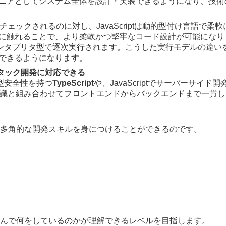
ニアとしてシステム全体を設計・実装できるようになり、技術
チェックされるのに対し、JavaScriptは動的型付け言語で
に触れることで、より柔軟かつ堅牢なコード設計が可能になりま
ptはインタプリタ型で逐次実行されます。こうした実行モデルの
できるようになります。
フルスタック開発に対応できる
、型安全性を持つ
TypeScript
や、JavaScriptでサーバーサイド
の知識と組み合わせてフロントエンドからバックエンドまで一貫
、より多角的な開発スキルを身につけることができるのです。
部分を読んで何をしているのかが理解できるレベルを目指します。