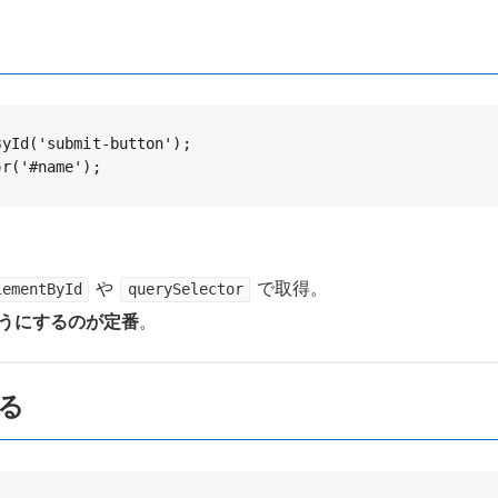
yId('submit-button');

or('#name');
や
で取得。
lementById
querySelector
うにするのが定番
。
る