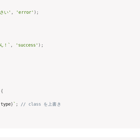
さい'
,
'error'
)
;
ん！`
,
'success'
)
;
{
{
type
}
`
;
// class を上書き