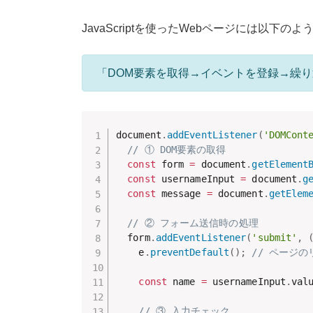
JavaScriptを使ったWebページには以下
「DOM要素を取得→イベントを登録→繰
document
.
addEventListener
(
'DOMCont
// ① DOM要素の取得
const
 form 
=
 document
.
getElement
const
 usernameInput 
=
 document
.
g
const
 message 
=
 document
.
getElem
// ② フォーム送信時の処理
  form
.
addEventListener
(
'submit'
,
    e
.
preventDefault
(
)
;
// ページ
const
 name 
=
 usernameInput
.
val
// ③ 入力チェック