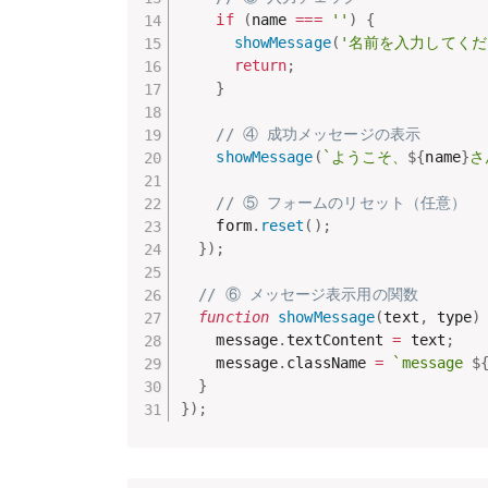
if
(
name 
===
''
)
{
showMessage
(
'名前を入力してくだ
return
;
}
// ④ 成功メッセージの表示
showMessage
(
`ようこそ、
${
name
}
さ
// ⑤ フォームのリセット（任意）
    form
.
reset
(
)
;
}
)
;
// ⑥ メッセージ表示用の関数
function
showMessage
(
text
,
 type
)
    message
.
textContent 
=
 text
;
    message
.
className 
=
`message 
$
}
}
)
;