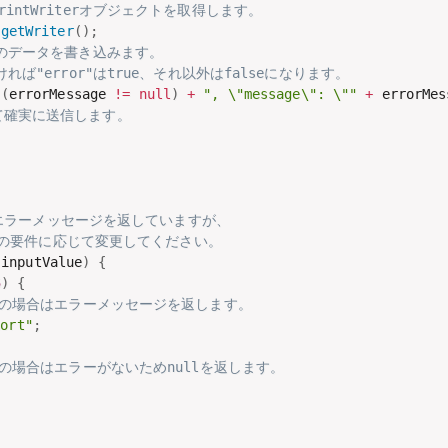
intWriterオブジェクトを取得します。
.
getWriter
(
)
;
式のデータを書き込みます。
れば"error"はtrue、それ以外はfalseになります。
(
errorMessage 
!=
null
)
+
", \"message\": \""
+
 errorMes
て確実に送信します。
。
にエラーメッセージを返していますが、
ンの要件に応じて変更してください。
 inputValue
)
{
5
)
{
文字未満の場合はエラーメッセージを返します。
hort"
;
字以上の場合はエラーがないためnullを返します。