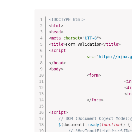
<!DOCTYPE html>
<
html
>
<
head
>
<
meta
charset
=
"
UTF-8
"
>
<
title
>
Form Validation
</
title
>
<
script
src
=
"
https://ajax.g
</
head
>
<
body
>
<
form
>
<
in
<
di
<
in
</
form
>
<
script
>
// DOM (Document Object
$
(
document
)
.
ready
(
function
(
)
{
// '#myInputField'