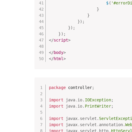
$
(
'#errorD
}
}
}
)
;
}
)
;
}
)
;
</
script
>
</
body
>
</
html
>
package
 controller
;
import
java
.
io
.
IOException
;
import
java
.
io
.
PrintWriter
;
import
javax
.
servlet
.
ServletExcept
import
javax
.
servlet
.
annotation
.
We
import
javax
.
servlet
.
http
.
HttpServ