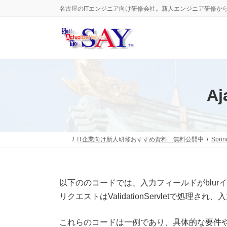
コ
ナ
名古屋のITエンジニア向け研修会社。新人エンジニア研修か
ン
ビ
テ
ゲ
ン
ー
ツ
シ
へ
ョ
ス
ン
キ
に
ッ
移
A
プ
動
IT企業向け新人研修おすすめ資料 無料公開中
Spri
以下ののコードでは、入力フィールドがblu
リクエストはValidationServletで処
これらのコードは一例であり、具体的な要件