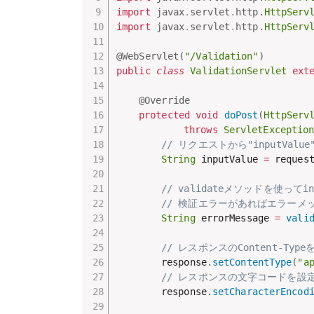
import
javax
.
servlet
.
http
.
HttpServ
import
javax
.
servlet
.
http
.
HttpServ
@WebServlet
(
"/Validation"
)
public
class
ValidationServlet
ext
@Override
protected
void
doPost
(
HttpServ
throws
ServletExceptio
// リクエストから"inputVa
String
 inputValue 
=
 reques
// validateメソッドを使ってi
// 検証エラーがあればエラーメ
String
 errorMessage 
=
vali
// レスポンスのContent-Ty
		response
.
setContentType
(
"a
// レスポンスの文字コードを設定
		response
.
setCharacterEncod