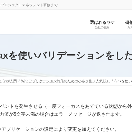
らプロジェクトマネジメント研修まで
選ばれるワケ
研
当社の強み
カ
jaxを使いバリデーションをし
ng Boot入門
Webアプリケーション制作のための小ネタ集（人気順）
Ajaxを
rイベントを発生させる（一度フォーカスをあてている状態から外
理され、入力値が5文字未満の場合はエラーメッセージが返されます。
やアプリケーションの設定により変更を加えてください。