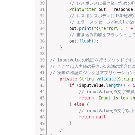
// レスポンスに書き込むためのPr
PrintWriter
 out 
=
 response
// レスポンスボディにJSON形
// エラーメッセージがnullでなけ
		out
.
print
(
"{\"error\": "
+
// 書き込み内容をフラッシュし
		out
.
flush
(
)
;
}
// inputValueの検証を行うメソッドです
// ここでは入力値の長さが5未満の場合
// 実際の検証ロジックはアプリケーショ
private
String
validate
(
String
if
(
inputValue
.
length
(
)
<
// inputValueが5
return
"Input is too s
}
else
{
// inputValueが5文
return
null
;
}
}