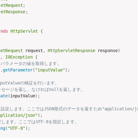
letRequest
;
letResponse
;
ends
HttpServlet
{
letRequest
 request
,
HttpServletResponse
 response
)
n
,
IOException
{
lue"パラメータの値を取得します。
t
.
getParameter
(
"inputValue"
)
;
nputValueの検証を行います。
ッセージを返し、なければnullを返します。
date
(
inputValue
)
;
peを設定します。ここではJSON形式のデータを返すため"application/
pplication/json"
)
;
します。ここではUTF-8を指定します。
ing
(
"UTF-8"
)
;