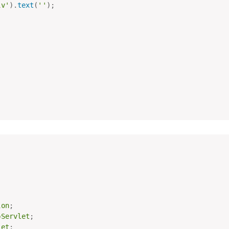
iv'
)
.
text
(
''
)
;
ion
;
bServlet
;
let
;