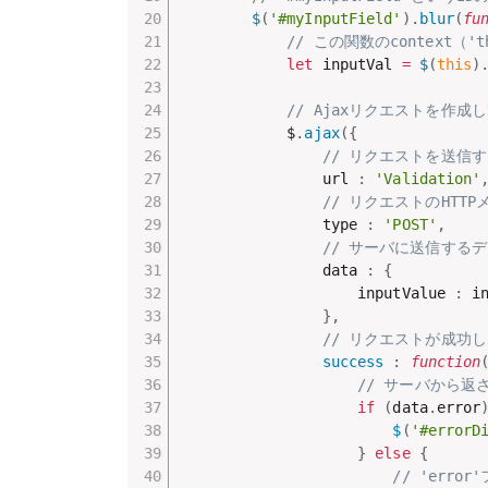
$
(
'#myInputField'
)
.
blur
(
fu
// この関数のcontext（'
let
 inputVal 
=
$
(
this
)
// Ajaxリクエストを作成
            $
.
ajax
(
{
// リクエストを送信
                url 
:
'Validation'
// リクエストのHTT
                type 
:
'POST'
,
// サーバに送信する
                data 
:
{
                    inputValue 
:
 in
}
,
// リクエストが成功
success
:
function
// サーバから返
if
(
data
.
error
$
(
'#errorD
}
else
{
// 'err