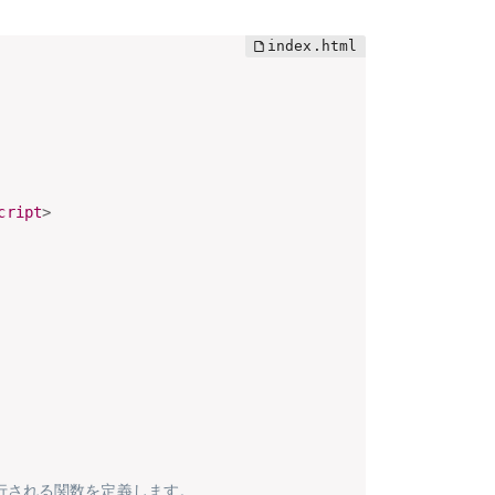
cript
>
）に実行される関数を定義します。