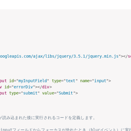
oogleapis.com/ajax/libs/jquery/3.5.1/jquery.min.js
"
>
</
s
put
id
=
"
myInputField
"
type
=
"
text
"
name
=
"
input
"
>
v
id
=
"
errorDiv
"
>
</
div
>
put
type
=
"
submit
"
value
=
"
Submit
"
>
 Model)が読み込まれた後に実行されるコードを定義します。
というIDのinputフィールドからフォーカスが外れたとき（blurイベント