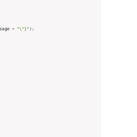
sage 
+
"\"}"
)
;