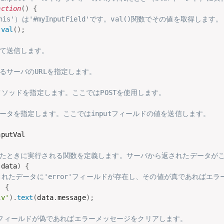
nction
(
)
{
this'）は'#myInputField'です。val()関数でその値を取得します。
.
val
(
)
;
して送信します。
するサーバのURLを指定します。
,
Pメソッドを指定します。ここではPOSTを使用します。
データを指定します。ここではinputフィールドの値を送信します。
putVal

したときに実行される関数を定義します。サーバから返されたデータが
(
data
)
{
されたデータに'error'フィールドが存在し、その値が真であればエ
)
{
iv'
)
.
text
(
data
.
message
)
;
or'フィールドが偽であればエラーメッセージをクリアします。