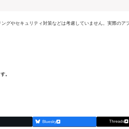
リングやセキュリティ対策などは考慮していません。実際のア
Webアプリケーション制作のための小ネタ集 目次に戻る
ます。
研修のカリキュラムを見てみる
Threads
Bluesky