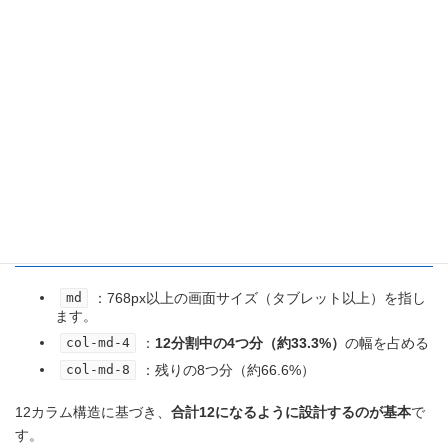
：行（レイアウトの開始）
.row
クラスは、グリッド（格子状）レイアウトを作るための
.row
「行」です。この中に「列（
）」を入れて配置を定義
.col-*
します。
/
：カラム幅の
.col-md-4
.col-md-8
指定
：768px以上の画面サイズ（タブレット以上）を指し
md
ます。
：
12分割中の4つ分（約33.3%）
の幅を占める
col-md-4
：残りの8つ分（約66.6%）
col-md-8
12カラム構造に基づき、
合計12になるように設計するのが基本
で
す。