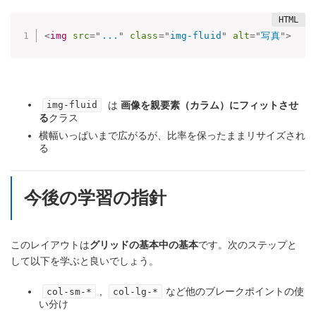
<
img
src
=
"
...
"
class
=
"
img-fluid
"
alt
=
"
写真
"
>
は
画像を親要素（カラム）にフィットさせ
img-fluid
る
クラス
横幅いっぱいまで広がるが、比率を保ったままリサイズされ
る
今後の学習の指針
このレイアウトは
グリッドの基本中の基本
です。次のステップと
して以下を学ぶと良いでしょう。
,
など他のブレークポイントの使
col-sm-*
col-lg-*
い分け