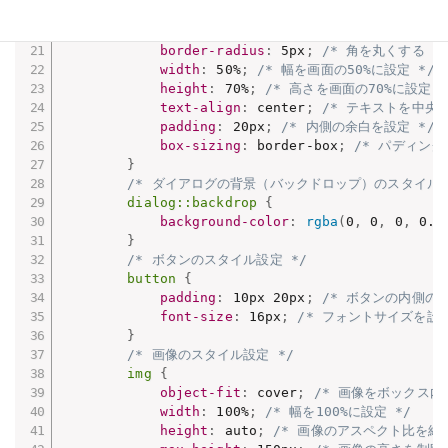
background-color
:
 #fff
;
/* 背景色を白
border
:
 1px solid #ccc
;
/* 枠線を設定 
border-radius
:
 5px
;
/* 角を丸くする *
width
:
 50%
;
/* 幅を画面の50%に設定 */
height
:
 70%
;
/* 高さを画面の70%に設定 *
text-align
:
 center
;
/* テキストを中央揃
padding
:
 20px
;
/* 内側の余白を設定 */
box-sizing
:
 border-box
;
/* パディング
}
/* ダイアログの背景（バックドロップ）のスタイル設
dialog::backdrop
{
background-color
:
rgba
(
0
,
 0
,
 0
,
 0.5
}
/* ボタンのスタイル設定 */
button
{
padding
:
 10px 20px
;
/* ボタンの内側の余
font-size
:
 16px
;
/* フォントサイズを設定
}
/* 画像のスタイル設定 */
img
{
object-fit
:
 cover
;
/* 画像をボックス内
width
:
 100%
;
/* 幅を100%に設定 */
height
:
 auto
;
/* 画像のアスペクト比を維持