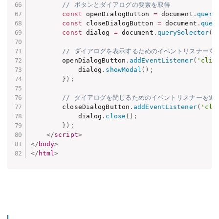
// ボタンとダイアログの要素を取得
const
 openDialogButton 
=
 document
.
query
const
 closeDialogButton 
=
 document
.
quer
const
 dialog 
=
 document
.
querySelector
(
'
// ダイアログを表示するためのイベントリスナーを
        openDialogButton
.
addEventListener
(
'clic
            dialog
.
showModal
(
)
;
}
)
;
// ダイアログを閉じるためのイベントリスナーを追
        closeDialogButton
.
addEventListener
(
'cli
            dialog
.
close
(
)
;
}
)
;
</
script
>
</
body
>
</
html
>
Webアプリケーション制作のための小ネタ集 目次に戻る