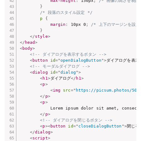
max-height
:
 150px
;
/* 画像の高さを制限 
}
/* 段落のスタイル設定 */
p
{
margin
:
 10px 0
;
/* 上下のマージンを設定 
}
</
style
>
</
head
>
<
body
>
<!-- ダイアログを表示するボタン -->
<
button
id
=
"
openDialogButton
"
>
ダイアログを表示
<!-- モーダルダイアログ -->
<
dialog
id
=
"
dialog
"
>
<
h1
>
ダイアログ
</
h1
>
<
p
>
<
img
src
=
"
https://picsum.photos/500
</
p
>
<
p
>
            Lorem ipsum dolor sit amet, consect
</
p
>
<!-- ダイアログを閉じるボタン -->
<
p
>
<
button
id
=
"
closeDialogButton
"
>
閉じる
</
dialog
>
<
script
>