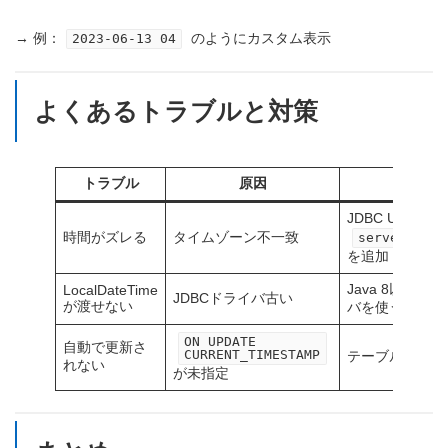
→ 例：
のようにカスタム表示
2023-06-13 04
よくあるトラブルと対策
トラブル
原因
対
JDBC URL に
時間がズレる
タイムゾーン不一致
serverTimez
を追加
Java 8以降 &
LocalDateTime
JDBCドライバ古い
が渡せない
バを使う
ON UPDATE
自動で更新さ
CURRENT_TIMESTAMP
テーブル定義を
れない
が未指定