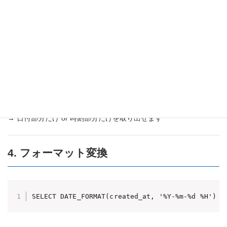
3. 日付・時間の抽出
SELECT
DATE
(
created_at
)
,
TIME
(
created_at
)
FROM
 
→ 日付部分だけ or 時刻部分だけを取り出せます
4. フォーマット変換
SELECT DATE_FORMAT(created_at, '%Y-%m-%d %H') A