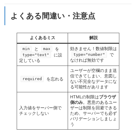
よくある間違い・注意点
よくあるミス
解説
効きません！数値制限は
と
を
min
max
で
type="number"
に設
type="text"
なければ無効です
定している
ユーザーが空欄のまま送
信できてしまい、意図し
を忘れる
required
ない不完全なデータにな
る可能性があります
HTMLの制限は
ブラウザ
側のみ
。悪意のあるユー
入力値をサーバー側で
ザーは制限を回避できる
チェックしない
ため、サーバーでも必ず
バリデーションしましょ
う