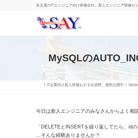
コ
ナ
名古屋のITエンジニア向け研修会社。新人エンジニア研修か
ン
ビ
テ
ゲ
ン
ー
ツ
シ
へ
ョ
ス
ン
キ
に
ッ
移
MySQLのAUTO
プ
動
IT企業向け新人研修おすすめ資料 無料公開中
Spri
今日は新人エンジニアのみなさんからよく相談さ
「DELETEとINSERTを繰り返してたら、
…そんな経験ありませんか？