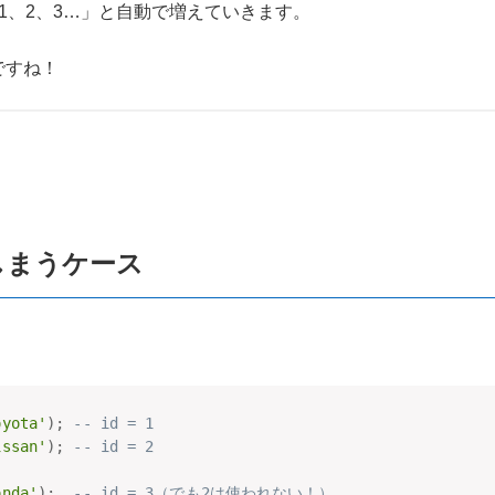
「1、2、3…」と自動で増えていきます。
ですね！
てしまうケース
oyota'
)
;
-- id = 1
issan'
)
;
-- id = 2
onda'
)
;
-- id = 3（でも2は使われない！）