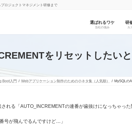
らプロジェクトマネジメント研修まで
選ばれるワケ
研
当社の強み
カ
_INCREMENTをリセットした
ng Boot入門
Webアプリケーション制作のための小ネタ集（人気順）
MySQLの
れる「AUTO_INCREMENTの連番が歯抜けになっちゃ
idの番号が飛んでるんですけど…」