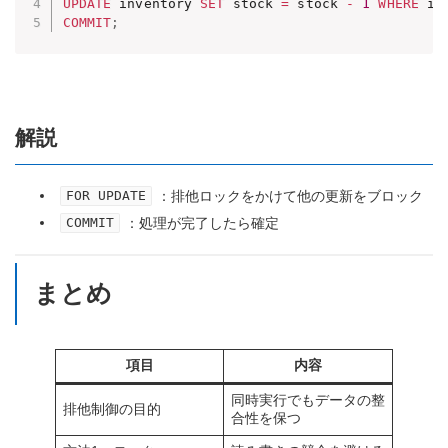
UPDATE
 inventory 
SET
 stock 
=
 stock 
-
1
WHERE
 id
COMMIT
;
解説
：排他ロックをかけて他の更新をブロック
FOR UPDATE
：処理が完了したら確定
COMMIT
まとめ
項目
内容
同時実行でもデータの整
排他制御の目的
合性を保つ