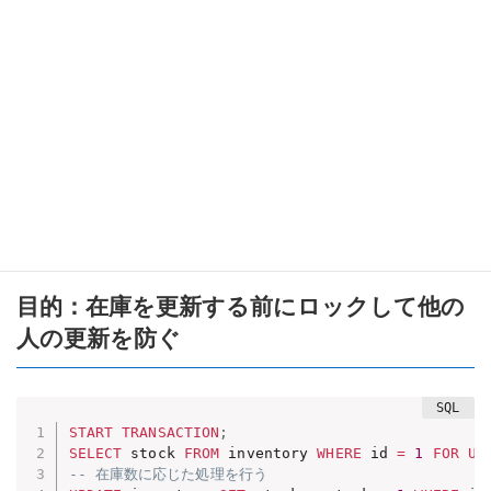
を防ぐ
シナリオ
テーブル：
inventory
カラム：
,
id
stock
目的：在庫を更新する前にロックして他の
人の更新を防ぐ
START
TRANSACTION
;
SELECT
 stock 
FROM
 inventory 
WHERE
 id 
=
1
FOR
UP
-- 在庫数に応じた処理を行う