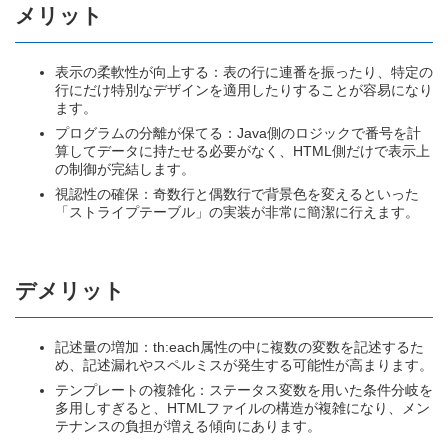
メリット
表示の柔軟性が向上する：表の行に連番を振ったり、特定の
行にだけ特別なデザインを適用したりすることが容易になり
ます。
プログラムの分離が保てる：Java側のロジックで番号を計
算してデータに持たせる必要がなく、HTML側だけで表示上
の制御が完結します。
視認性の確保：奇数行と偶数行で背景色を変えるといった
「ストライプテーブル」の実装が非常に簡潔に行えます。
デメリット
記述量の増加：th:each属性の中に複数の変数を記述するた
め、記述漏れやスペルミスが発生する可能性が高まります。
テンプレートの複雑化：ステータス変数を用いた条件分岐を
多用しすぎると、HTMLファイルの構造が複雑になり、メン
テナンスの負担が増える傾向にあります。