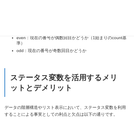
index：0から始まる現在の番号（0, 1, 2...）
count：1から始まる現在の番号（1, 2, 3...）
size：リストに含まれる全要素の数
first：現在の要素がリストの先頭であるかどうか（真偽値）
last：現在の要素がリストの最後であるかどうか（真偽値）
even：現在の番号が偶数回目かどうか（1始まりのcount基
準）
odd：現在の番号が奇数回目かどうか
ステータス変数を活用するメリ
ットとデメリット
データの階層構造やリスト表示において、ステータス変数を利用
することによる事実としての利点と欠点は以下の通りです。