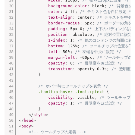
width
:
 120px
;
/* 幅を120pxに設定 */
background-color
:
 black
;
/* 背景色を
color
:
 #fff
;
/* テキスト色を白に設定 */
text-align
:
 center
;
/* テキストを中央揃
border-radius
:
 5px
;
/* ボーダーの角を丸
padding
:
 5px 0
;
/* 上下のパディングを設
position
:
 absolute
;
/* 絶対位置に設定 
z-index
:
 1
;
/* 他のコンテンツの前面に表示
bottom
:
 125%
;
/* ツールチップの位置を下に
left
:
 50%
;
/* 左端を中央に設定 */
margin-left
:
 -60px
;
/* ツールチップの
opacity
:
 0
;
/* 透明度を0に設定 */
transition
:
 opacity 0.3s
;
/* 透明度
}
/* ホバー時にツールチップを表示 */
.tooltip:hover .tooltiptext
{
visibility
:
 visible
;
/* ツールチップを
opacity
:
 1
;
/* 透明度を1に設定 */
}
</
style
>
</
head
>
<
body
>
<!-- ツールチップの定義 -->