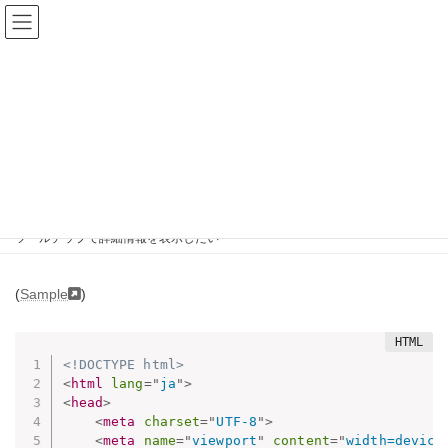
コ
ナ
ン
ビ
テ
ゲ
ン
ー
ツ
シ
へ
ョ
ツールチップで詳細情報を表示
ス
ン
キ
に
したい
ッ
移
プ
動
IT企業向け新人研修おすすめ資料 無料公開中
Spring Boot入門
Webアプリケーション制作のための小ネタ集（人気順）
ツールチップで詳細情報を表示したい
(
Sample
)
<!DOCTYPE html>
<
html
lang
=
"
ja
"
>
<
head
>
<
meta
charset
=
"
UTF-8
"
>
<
meta
name
=
"
viewport
"
content
=
"
width=device