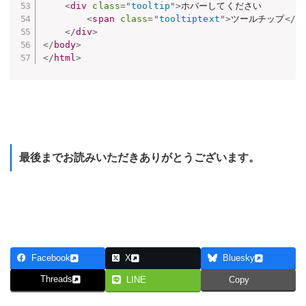
<
div
class
=
"
tooltip
"
>
ホバーしてください

<
span
class
=
"
tooltiptext
"
>
ツールチップ
</
s
</
div
>
</
body
>
</
html
>
Webアプリケーション制作のための小ネタ集 目次に戻る
最後までお読みいただきありがとうございます。
研修のカリキュラムを見てみる
Facebook
X
Bluesky
Threads
LINE
Copy