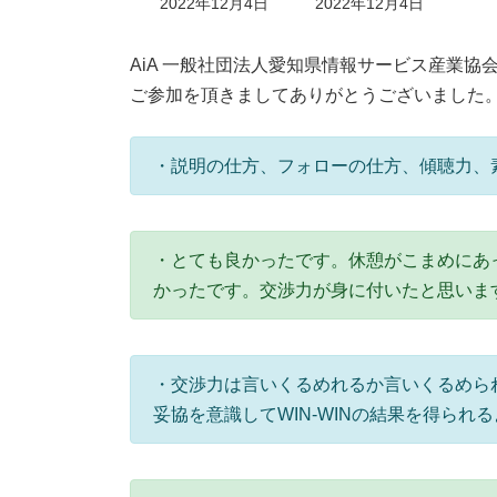
最
2022年12月4日
2022年12月4日
終
更
新
AiA 一般社団法人愛知県情報サービス産業協
日
ご参加を頂きましてありがとうございました
時
:
・説明の仕方、フォローの仕方、傾聴力、
・とても良かったです。休憩がこまめにあ
かったです。交渉力が身に付いたと思いま
・交渉力は言いくるめれるか言いくるめら
妥協を意識してWIN-WINの結果を得られ