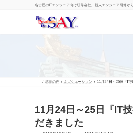
コ
ナ
名古屋のITエンジニア向け研修会社。新人エンジニア研修か
ン
ビ
テ
ゲ
ン
ー
ツ
シ
へ
ョ
ス
ン
キ
に
ッ
移
プ
動
感謝の声
ネゴシエーション
11月24日～25日『
11月24日～25日『
だきました