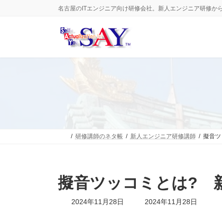
コ
ナ
名古屋のITエンジニア向け研修会社。新人エンジニア研修か
ン
ビ
テ
ゲ
ン
ー
ツ
シ
へ
ョ
ス
ン
キ
に
ッ
移
プ
動
研修講師のネタ帳
新人エンジニア研修講師
擬音ツ
擬音ツッコミとは? 
最
2024年11月28日
2024年11月28日
終
更