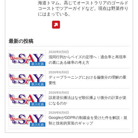
海道トマム。高じてオーストラリアのゴールド
コーストでツアーガイドなど。現在は野菜作り
にはまっている。
最新の投稿
2026年8月9日
混同行列からベイズの定理へ：適合率と再現率
の裏にある確率の考え方
新入社員
2026年8月9日
ディープラーニングにおける偏微分の理解の重
要性
新入社員
2026年8月9日
誤差逆伝播法はなぜ順伝播より微分の計算が楽
になるのか
新入社員
2026年8月6日
GoogleがGDPRの制裁金を受けた件を解説：規
制と技術的実装のギャップ
新入社員