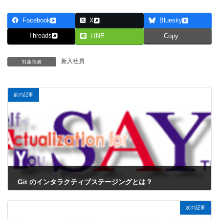
Facebook
X
Bluesky
Threads
LINE
Copy
新入社員
対象読者
前の記事
Git のインタラクティブステージングとは？
2025年2月14日
次の記事