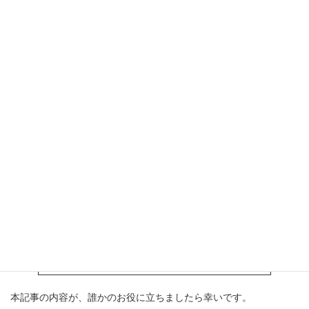
                shiftedCh = ch;
            }
            result.append(shiftedCh);
        }
        return result.toString();
    }
}
CaesarCipher.java
hosted with
by
GitHub
view raw
<実行結果>
シフト値を入力してください： 1
テキストを入力してください： HAL
結果： IBM
本記事の内容が、誰かのお役に立ちましたら幸いです。