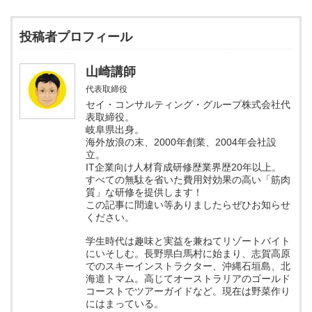
投稿者プロフィール
山崎講師
代表取締役
セイ・コンサルティング・グループ株式会社代
表取締役。
岐阜県出身。
海外放浪の末、2000年創業、2004年会社設
立。
IT企業向け人材育成研修歴業界歴20年以上。
すべての無駄を省いた費用対効果の高い「筋肉
質」な研修を提供します！
この記事に間違い等ありましたらぜひお知らせ
ください。
学生時代は趣味と実益を兼ねてリゾートバイト
にいそしむ。長野県白馬村に始まり、志賀高原
でのスキーインストラクター、沖縄石垣島、北
海道トマム。高じてオーストラリアのゴールド
コーストでツアーガイドなど。現在は野菜作り
にはまっている。