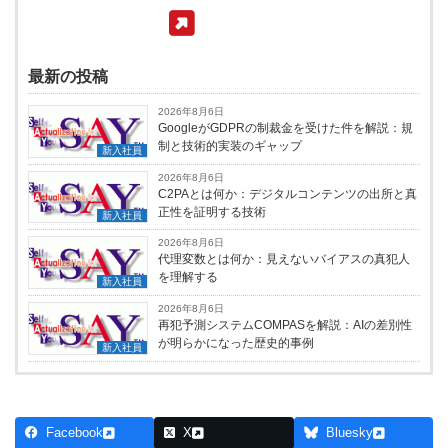
最新の投稿
2026年8月6日
GoogleがGDPRの制裁金を受けた件を解説：規
制と技術的実装のギャップ
新入社員
2026年8月6日
C2PAとは何か：デジタルコンテンツの出所と真
正性を証明する技術
新入社員
2026年8月6日
代理変数とは何か：見えないバイアスの真犯人
を理解する
新入社員
2026年8月6日
再犯予測システムCOMPASを解説：AIの差別性
が明らかになった歴史的事例
新入社員
Facebook
X
Bluesky