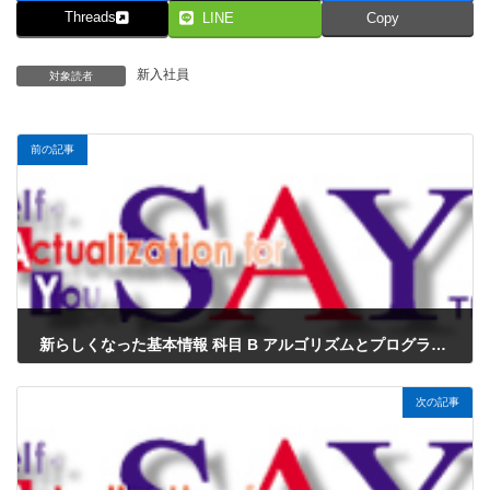
Threads
LINE
Copy
新入社員
対象読者
前の記事
新らしくなった基本情報 科目 B アルゴリズムとプログラミング サンプル問題5をJavaにしてみました
2023年3月2日
次の記事