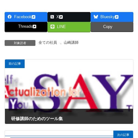
Facebook
X
Bluesky
Threads
LINE
Copy
全ての社員
、
山崎講師
対象読者
前の記事
研修講師のためのツール集
2025年7月18日
次の記事