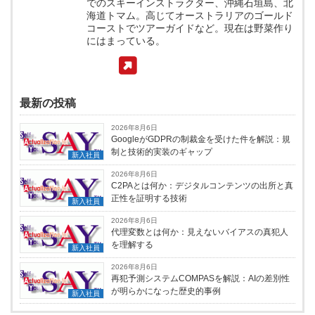
でのスキーインストラクター、沖縄石垣島、北
海道トマム。高じてオーストラリアのゴールド
コーストでツアーガイドなど。現在は野菜作り
にはまっている。
最新の投稿
2026年8月6日
GoogleがGDPRの制裁金を受けた件を解説：規
制と技術的実装のギャップ
新入社員
2026年8月6日
C2PAとは何か：デジタルコンテンツの出所と真
正性を証明する技術
新入社員
2026年8月6日
代理変数とは何か：見えないバイアスの真犯人
を理解する
新入社員
2026年8月6日
再犯予測システムCOMPASを解説：AIの差別性
が明らかになった歴史的事例
新入社員