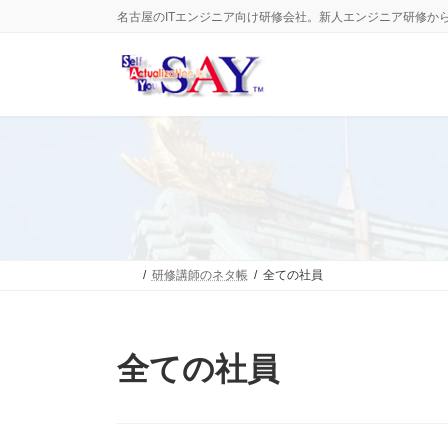
コ
ナ
名古屋のITエンジニア向け研修会社。新人エンジニア研修か
ン
ビ
テ
ゲ
ン
ー
ツ
シ
へ
ョ
ス
ン
キ
に
ッ
移
プ
動
研修講師のネタ帳
全ての社員
全ての社員