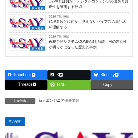
C2PAとは何か：デジタルコンテンツの出所と真
正性を証明する技術
新入社員
2026年8月6日
代理変数とは何か：見えないバイアスの真犯人
を理解する
新入社員
2026年8月6日
再犯予測システムCOMPASを解説：AIの差別性
が明らかになった歴史的事例
新入社員
Facebook
X
Bluesky
Threads
LINE
Copy
新人エンジニア研修講師
対象読者
前の記事