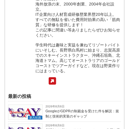
海外放浪の末、2000年創業、2004年会社設
立。
IT企業向け人材育成研修歴業界歴20年以上。
すべての無駄を省いた費用対効果の高い「筋肉
質」な研修を提供します！
この記事に間違い等ありましたらぜひお知らせ
ください。
学生時代は趣味と実益を兼ねてリゾートバイト
にいそしむ。長野県白馬村に始まり、志賀高原
でのスキーインストラクター、沖縄石垣島、北
海道トマム。高じてオーストラリアのゴールド
コーストでツアーガイドなど。現在は野菜作り
にはまっている。
最新の投稿
2026年8月6日
GoogleがGDPRの制裁金を受けた件を解説：規
制と技術的実装のギャップ
新入社員
2026年8月6日