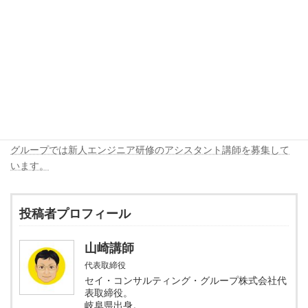
トを渡す方法など、具体的なコピーの記述方法を練習しま
す。
不変（イミュータブル）なコレクション：コピーを返す以外
の手法として、中身を変更できないリストを返す方法
（Collections.unmodifiableListなど）についても学習を広げ
ます。
これらの段階を踏むことで、外部からの干渉を受けない、堅牢な
クラス設計ができるようになります。
グループでは新人エンジニア研修のアシスタント講師を募集して
います。
投稿者プロフィール
山崎講師
代表取締役
セイ・コンサルティング・グループ株式会社代
表取締役。
岐阜県出身。