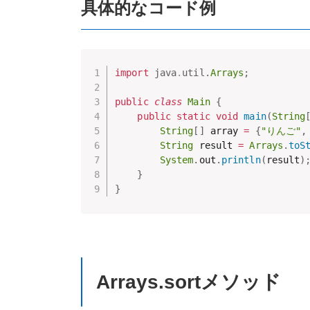
具体的なコード例
import
java
.
util
.
Arrays
;
public
class
Main
{
public
static
void
main
(
String
String
[
]
 array 
=
{
"りんご"
,
String
 result 
=
Arrays
.
toS
System
.
out
.
println
(
result
)
}
}
Arrays.sortメソッド