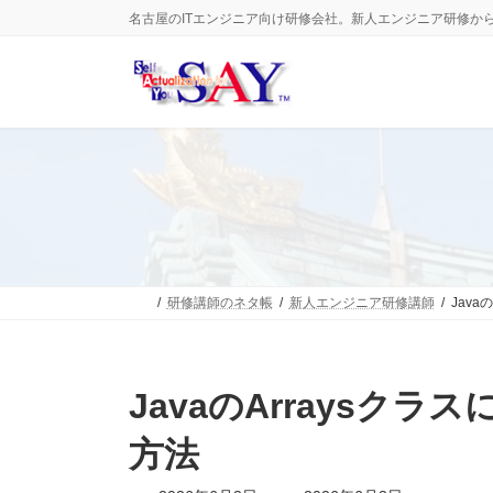
コ
ナ
名古屋のITエンジニア向け研修会社。新人エンジニア研修か
ン
ビ
テ
ゲ
ン
ー
ツ
シ
へ
ョ
ス
ン
キ
に
ッ
移
プ
動
研修講師のネタ帳
新人エンジニア研修講師
Java
JavaのArraysクラ
方法