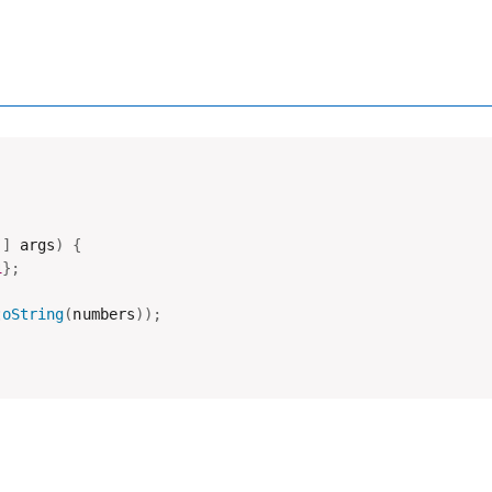
[
]
 args
)
{
1
}
;
toString
(
numbers
)
)
;