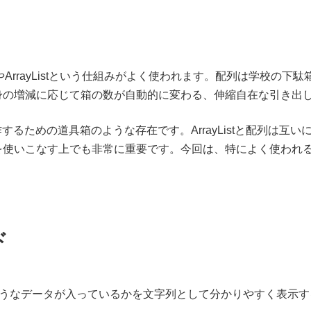
やArrayListという仕組みがよく使われます。配列は学校の
は、中身の増減に応じて箱の数が自動的に変わる、伸縮自在な引き
するための道具箱のような存在です。ArrayListと配列は互い
istを使いこなす上でも非常に重要です。今回は、特によく使わ
ド
の中にどのようなデータが入っているかを文字列として分かりやすく表