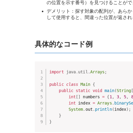
の位置を示す番号）を見つけることがで
デメリット：探す対象の配列が、あらかじ
して使用すると、間違った位置が返され
具体的なコード例
import
java
.
util
.
Arrays
;
public
class
Main
{
public
static
void
main
(
String
int
[
]
 numbers 
=
{
1
,
3
,
5
,
int
 index 
=
Arrays
.
binaryS
System
.
out
.
println
(
index
)
;
}
}