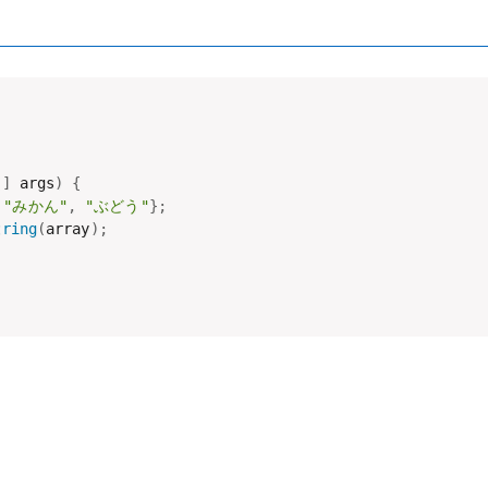
[
]
 args
)
{
"みかん"
,
"ぶどう"
}
;
tring
(
array
)
;
;