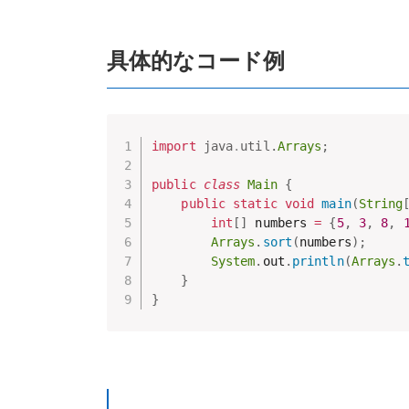
具体的なコード例
import
java
.
util
.
Arrays
;
public
class
Main
{
public
static
void
main
(
String
int
[
]
 numbers 
=
{
5
,
3
,
8
,
Arrays
.
sort
(
numbers
)
;
System
.
out
.
println
(
Arrays
.
}
}