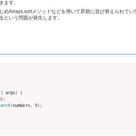
きます。
めArrays.sortメソッドなどを用いて昇順に並び替えられ
るという問題が発生します。
[
]
 args
)
{
8
}
;
earch
(
numbers
,
5
)
;