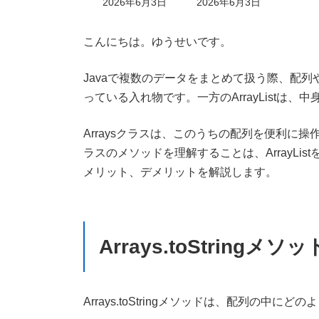
最
2026年6月3日
2026年6月3日
終
更
新
こんにちは。ゆうせいです。
日
時
Javaで複数のデータをまとめて扱う際、配列
:
っている入れ物です。一方のArrayList
Arraysクラスは、このうちの配列を便利に操作
ラスのメソッドを理解することは、ArrayL
メリット、デメリットを解説します。
Arrays.toStringメソッ
Arrays.toStringメソッドは、配列