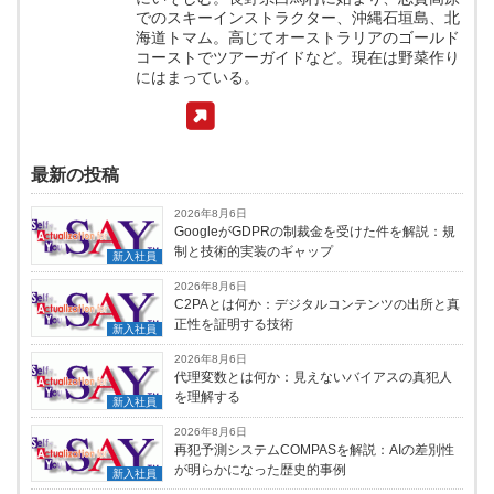
でのスキーインストラクター、沖縄石垣島、北
海道トマム。高じてオーストラリアのゴールド
コーストでツアーガイドなど。現在は野菜作り
にはまっている。
最新の投稿
2026年8月6日
GoogleがGDPRの制裁金を受けた件を解説：規
制と技術的実装のギャップ
新入社員
2026年8月6日
C2PAとは何か：デジタルコンテンツの出所と真
正性を証明する技術
新入社員
2026年8月6日
代理変数とは何か：見えないバイアスの真犯人
を理解する
新入社員
2026年8月6日
再犯予測システムCOMPASを解説：AIの差別性
が明らかになった歴史的事例
新入社員