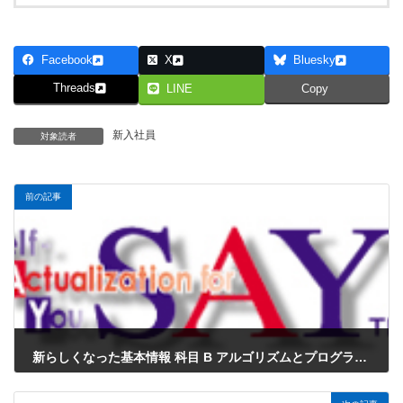
Facebook
X
Bluesky
Threads
LINE
Copy
新入社員
対象読者
前の記事
新らしくなった基本情報 科目 B アルゴリズムとプログラミング サンプル問題1をJavaにしてみました
2023年3月2日