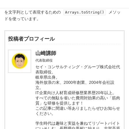
最後に、逆順にソートされた配列を出力します。出力には、配列
を文字列として表現するための
メソッ
Arrays.toString()
ドを使っています。
投稿者プロフィール
山崎講師
代表取締役
セイ・コンサルティング・グループ株式会社代
表取締役。
岐阜県出身。
海外放浪の末、2000年創業、2004年会社設
立。
IT企業向け人材育成研修歴業界歴20年以上。
すべての無駄を省いた費用対効果の高い「筋肉
質」な研修を提供します！
この記事に間違い等ありましたらぜひお知らせ
ください。
学生時代は趣味と実益を兼ねてリゾートバイト
にいそしむ。長野県白馬村に始まり、志賀高原