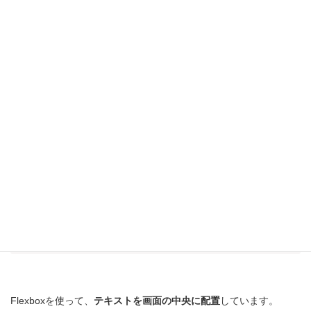
ページに余白ができたりスクロールバーが出たりしないように調
整しています。
コンテンツを中央に配置する
.container
{
display
:
 flex
;
align-items
:
 center
;
justify-content
:
 center
;
height
:
 100vh
;
}
Flexboxを使って、
テキストを画面の中央に配置
しています。