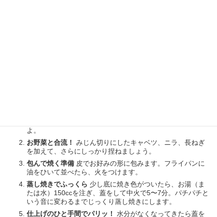
塩こしょう：少々
（あれば）ねぎ油：小さじ1
餃子の皮：40枚
笑顔がこぼれる！美味しい作り方
お肉に旨みを閉じ込める
ボウルに豚ひき肉と●の調味料をす
べて入れ、粘りが出るまで指先でよく混ぜます。お肉に先に
味を吸わせるのが、ジューシーに仕上げる最大のコツです
よ。
お野菜と合流！
みじん切りにしたキャベツ、ニラ、長ねぎ
を加えて、さらにしっかり捏ねましょう。
包んで焼く準備
皮でお好みの形に包みます。フライパンに
油をひいて並べたら、火をつけます。
蒸し焼きでふっくら
少し底に焼き色がついたら、お湯（ま
たは水）150ccを注ぎ、蓋をして中火で5〜7分。パチパチと
いう音に変わるまでじっくり蒸し焼きにします。
仕上げのひと手間でパリッ！
水分がなくなってきたら蓋を