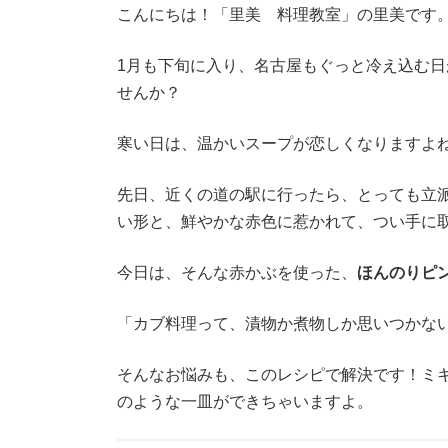
新
こんにちは！「里美 料理教室」の里美です
日
時
1月も下旬に入り、名古屋もぐっと冷え込む
:
せんか？
寒い日は、温かいスープが恋しくなりますよ
先日、近くの道の駅に行ったら、とっても立
い形と、鮮やかな赤色に惹かれて、つい手に
今日は、そんな赤かぶを使った、
ほんのりピ
「カブ料理って、漬物か煮物しか思いつかな
そんなお悩みも、このレシピで解決です！ミ
のような一皿ができちゃいますよ。