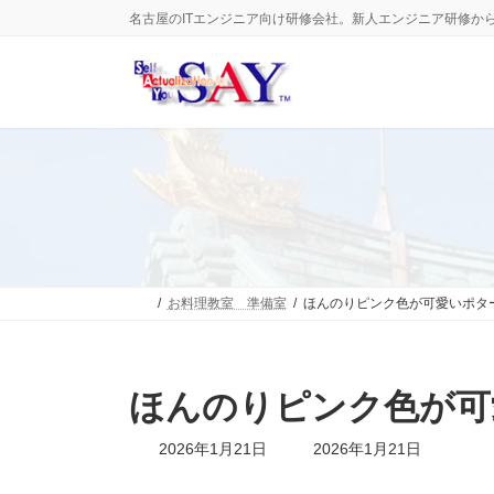
コ
ナ
名古屋のITエンジニア向け研修会社。新人エンジニア研修か
ン
ビ
テ
ゲ
ン
ー
ツ
シ
へ
ョ
ス
ン
キ
に
ッ
移
プ
動
お料理教室 準備室
ほんのりピンク色が可愛いポタ
ほんのりピンク色が可
最
2026年1月21日
2026年1月21日
終
更