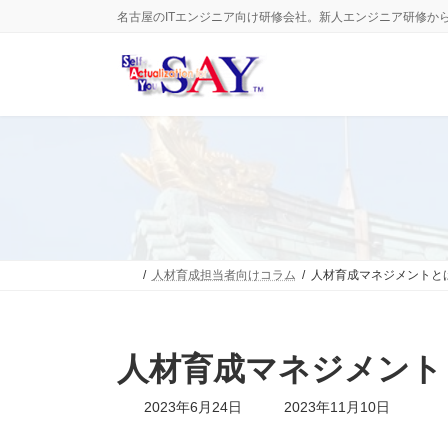
コ
ナ
名古屋のITエンジニア向け研修会社。新人エンジニア研修か
ン
ビ
テ
ゲ
ン
ー
ツ
シ
へ
ョ
ス
ン
キ
に
ッ
移
プ
動
人材育成担当者向けコラム
人材育成マネジメントと
人材育成マネジメント
最
2023年6月24日
2023年11月10日
終
更