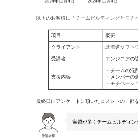
最
2024年12月4日
2024年12月4日
終
更
新
以下のお客様に「
チームビルディングとモチ
日
時
:
項目
概要
クライアント
北海道ソフト
受講者
エンジニアの
・チームの混
支援内容
・メンバーの
・モチベーシ
最終日にアンケートに頂いたコメントの一部
実習が多くチームビルディン
受講者様