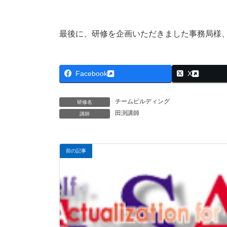
最後に、研修を企画いただきました事務局様
Facebook
X
チームビルディング
研修名
田渕講師
講師
前の記事