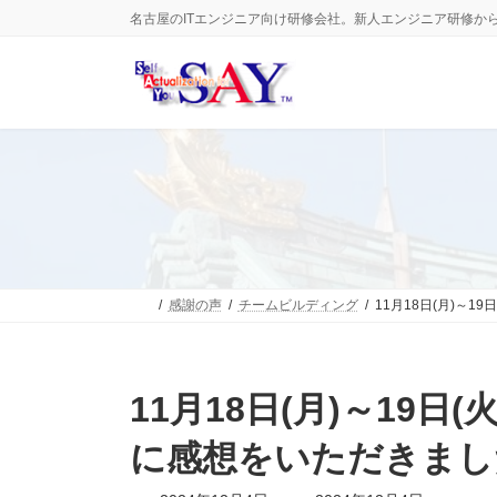
コ
ナ
名古屋のITエンジニア向け研修会社。新人エンジニア研修か
ン
ビ
テ
ゲ
ン
ー
ツ
シ
へ
ョ
ス
ン
キ
に
ッ
移
プ
動
感謝の声
チームビルディング
11月18日(月)～
11月18日(月)～1
に感想をいただきまし