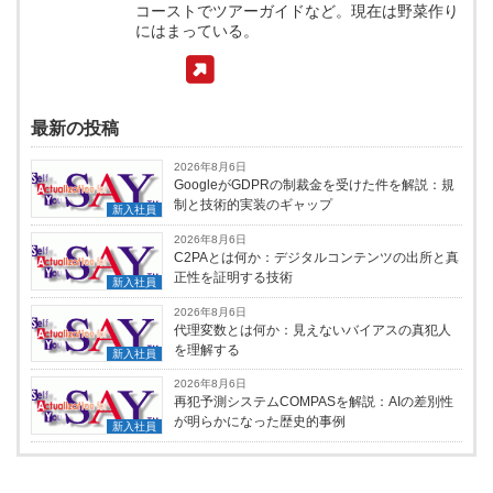
コーストでツアーガイドなど。現在は野菜作り
にはまっている。
最新の投稿
2026年8月6日
GoogleがGDPRの制裁金を受けた件を解説：規
制と技術的実装のギャップ
新入社員
2026年8月6日
C2PAとは何か：デジタルコンテンツの出所と真
正性を証明する技術
新入社員
2026年8月6日
代理変数とは何か：見えないバイアスの真犯人
を理解する
新入社員
2026年8月6日
再犯予測システムCOMPASを解説：AIの差別性
が明らかになった歴史的事例
新入社員