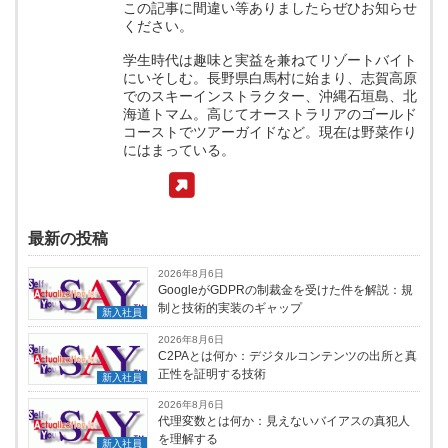
この記事に間違い等ありましたらぜひお知らせ
ください。
学生時代は趣味と実益を兼ねてリゾートバイト
にいそしむ。長野県白馬村に始まり、志賀高原
でのスキーインストラクター、沖縄石垣島、北
海道トマム。高じてオーストラリアのゴールド
コーストでツアーガイドなど。現在は野菜作り
にはまっている。
最新の投稿
2026年8月6日
GoogleがGDPRの制裁金を受けた件を解説：規
制と技術的実装のギャップ
新入社員
2026年8月6日
C2PAとは何か：デジタルコンテンツの出所と真
正性を証明する技術
新入社員
2026年8月6日
代理変数とは何か：見えないバイアスの真犯人
を理解する
新入社員