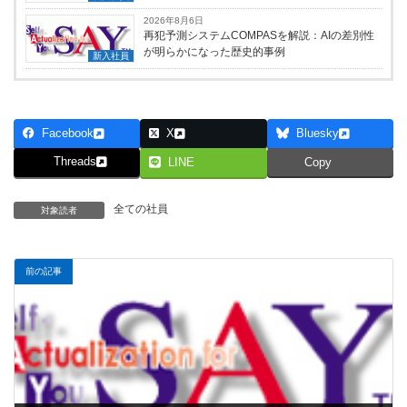
2026年8月6日
再犯予測システムCOMPASを解説：AIの差別性
が明らかになった歴史的事例
新入社員
Facebook
X
Bluesky
Threads
LINE
Copy
全ての社員
対象読者
前の記事