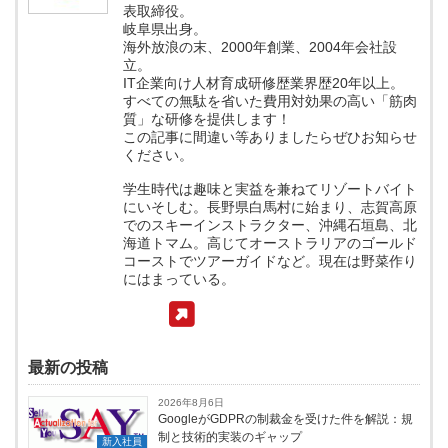
表取締役。
岐阜県出身。
海外放浪の末、2000年創業、2004年会社設
立。
IT企業向け人材育成研修歴業界歴20年以上。
すべての無駄を省いた費用対効果の高い「筋肉
質」な研修を提供します！
この記事に間違い等ありましたらぜひお知らせ
ください。
学生時代は趣味と実益を兼ねてリゾートバイト
にいそしむ。長野県白馬村に始まり、志賀高原
でのスキーインストラクター、沖縄石垣島、北
海道トマム。高じてオーストラリアのゴールド
コーストでツアーガイドなど。現在は野菜作り
にはまっている。
最新の投稿
2026年8月6日
GoogleがGDPRの制裁金を受けた件を解説：規
制と技術的実装のギャップ
新入社員