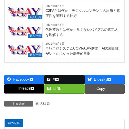
2026年8月6日
C2PAとは何か：デジタルコンテンツの出所と真
正性を証明する技術
新入社員
2026年8月6日
代理変数とは何か：見えないバイアスの真犯人
を理解する
新入社員
2026年8月6日
再犯予測システムCOMPASを解説：AIの差別性
が明らかになった歴史的事例
新入社員
Facebook
X
Bluesky
Threads
LINE
Copy
新入社員
対象読者
前の記事