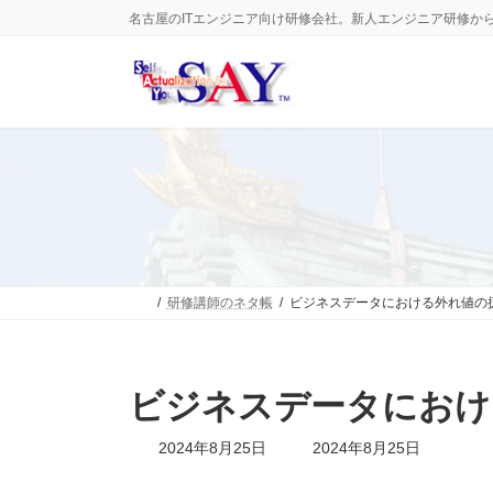
コ
ナ
名古屋のITエンジニア向け研修会社。新人エンジニア研修か
ン
ビ
テ
ゲ
ン
ー
ツ
シ
へ
ョ
ス
ン
キ
に
ッ
移
プ
動
研修講師のネタ帳
ビジネスデータにおける外れ値の
ビジネスデータにおけ
最
2024年8月25日
2024年8月25日
終
更