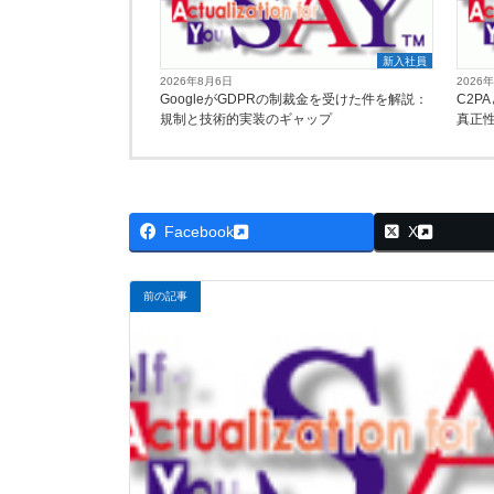
新入社員
2026年8月6日
2026
GoogleがGDPRの制裁金を受けた件を解説：
C2P
規制と技術的実装のギャップ
真正
Facebook
X
前の記事