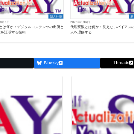
新入社員
新
年8月6日
2026年8月6日
Aとは何か：デジタルコンテンツの出所と
代理変数とは何か：見えないバイアス
性を証明する技術
人を理解する
Threads
Bluesky