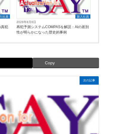
入社員
新入社員
2026年8月6日
の真犯
再犯予測システムCOMPASを解説：AIの差別
性が明らかになった歴史的事例
Copy
次の記事