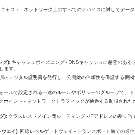
ードキャスト - ネットワーク上のすべてのデバイスに対してデ
ング)
: キャッシュポイズニング - DNSキャッシュに悪意の
します。
認証局 - デジタル証明書を発行し、公開鍵の信頼性を保証する機関
イアウォールで設定される一連のルールやポリシーのグループで、
ークポイント - ネットワークトラフィックが通過する制限さ
グ)
: クラスレスドメイン間ルーティング - IPアドレスの割
ートウェイ)
: 回線レベルゲートウェイ - トランスポート層での