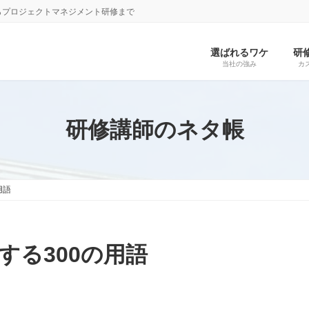
らプロジェクトマネジメント研修まで
選ばれるワケ
研
当社の強み
カ
研修講師のネタ帳
用語
する300の用語