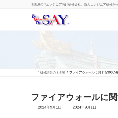
コ
ナ
名古屋のITエンジニア向け研修会社。新人エンジニア研修か
ン
ビ
テ
ゲ
ン
ー
ツ
シ
へ
ョ
ス
ン
キ
に
ッ
移
プ
動
研修講師のネタ帳
ファイアウォールに関する300の
ファイアウォールに関
最
2024年9月1日
2024年9月1日
終
更