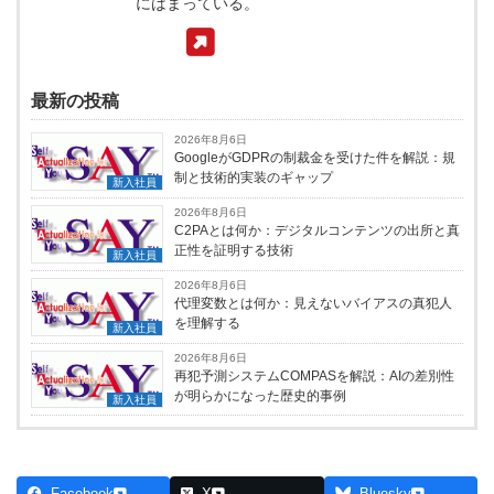
にはまっている。
最新の投稿
2026年8月6日
GoogleがGDPRの制裁金を受けた件を解説：規
制と技術的実装のギャップ
新入社員
2026年8月6日
C2PAとは何か：デジタルコンテンツの出所と真
正性を証明する技術
新入社員
2026年8月6日
代理変数とは何か：見えないバイアスの真犯人
を理解する
新入社員
2026年8月6日
再犯予測システムCOMPASを解説：AIの差別性
が明らかになった歴史的事例
新入社員