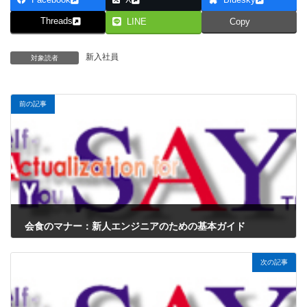
Facebook
X
Bluesky
Threads
LINE
Copy
新入社員
対象読者
前の記事
会食のマナー：新人エンジニアのための基本ガイド
2025年1月5日
次の記事