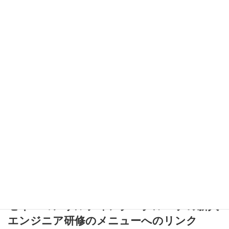
安全性が高まる
正しい歩き方や配慮をすることで、事故やトラブルの防止
につながります。
まとめ：廊下は小さな礼儀の舞
台
廊下のマナーは、「当たり前」と思われがちですが、意識して行
動するだけで一目置かれる存在になれます。
次に廊下を通る際には、歩く位置やすれ違う際の態度を意識して
みてくださいね。「廊下での気遣い」が、あなたの評価をぐっと
上げるチャンスになりますよ！
セイ・コンサルティング・グループの新人
エンジニア研修のメニュー
へのリンク