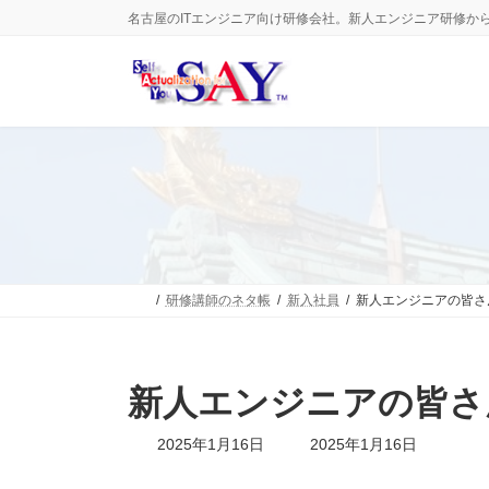
コ
ナ
名古屋のITエンジニア向け研修会社。新人エンジニア研修か
ン
ビ
テ
ゲ
ン
ー
ツ
シ
へ
ョ
ス
ン
キ
に
ッ
移
プ
動
研修講師のネタ帳
新入社員
新人エンジニアの皆さ
新人エンジニアの皆さ
最
2025年1月16日
2025年1月16日
終
更