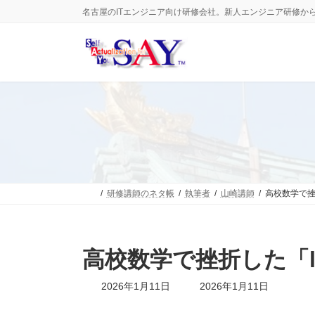
コ
ナ
名古屋のITエンジニア向け研修会社。新人エンジニア研修か
ン
ビ
テ
ゲ
ン
ー
ツ
シ
へ
ョ
ス
ン
キ
に
ッ
移
プ
動
研修講師のネタ帳
執筆者
山崎講師
高校数学で挫
高校数学で挫折した「l
最
2026年1月11日
2026年1月11日
終
更