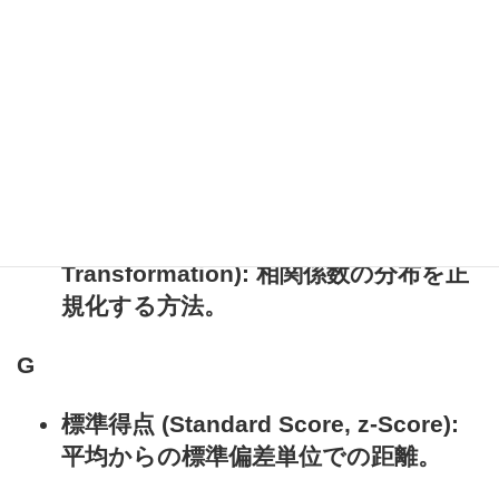
F
F検定 (F-Test): 2つの分散の比を検定す
る方法。F分布 (F-Distribution): F検定
に用いる確率分布。フィッシャーの正
確検定 (Fisher's Exact Test): 小さいサ
ンプルサイズに適した独立性の検定。
フィッシャーのz変換 (Fisher's z-
Transformation): 相関係数の分布を正
規化する方法。
G
標準得点 (Standard Score, z-Score):
平均からの標準偏差単位での距離。