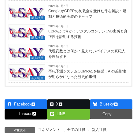
2026年8月6日
GoogleがGDPRの制裁金を受けた件を解説：規
制と技術的実装のギャップ
新入社員
2026年8月6日
C2PAとは何か：デジタルコンテンツの出所と真
正性を証明する技術
新入社員
2026年8月6日
代理変数とは何か：見えないバイアスの真犯人
を理解する
新入社員
2026年8月6日
再犯予測システムCOMPASを解説：AIの差別性
が明らかになった歴史的事例
新入社員
Facebook
X
Bluesky
Threads
LINE
Copy
マネジメント
、
全ての社員
、
新入社員
対象読者