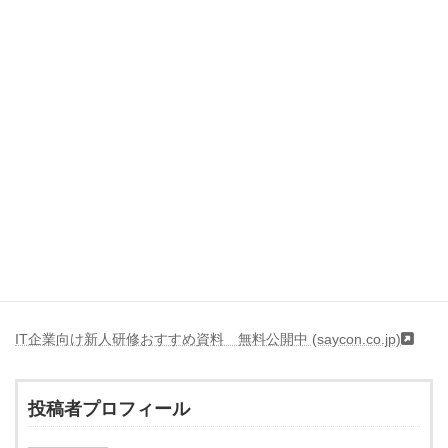
の世界チャンピオンであるガリ・カスパロフに勝利したことで有
名であると説明されています。これは「Deep Blue」が有名である
という情報と一致します。
（ウ） 3. トイ・プロブレム
この文章によると、人工知能プログラムが解けない課題があった
ために研究が下火になったと説明されています。その課題として
「ルールや設定が決まりきった迷路やパズルゲーム」などの問題
が挙げられています。これは「トイ・プロブレム」と呼ばれる問
題に該当すると考えられます。
あまり参考にはなりそうにありません。
以上。
IT企業向け新人研修おすすめ資料 無料公開中 (saycon.co.jp)
投稿者プロフィール