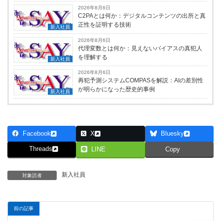
2026年8月6日
C2PAとは何か：デジタルコンテンツの出所と真
正性を証明する技術
新入社員
2026年8月6日
代理変数とは何か：見えないバイアスの真犯人
を理解する
新入社員
2026年8月6日
再犯予測システムCOMPASを解説：AIの差別性
が明らかになった歴史的事例
新入社員
Facebook
X
Bluesky
Threads
LINE
Copy
新入社員
対象読者
前の記事