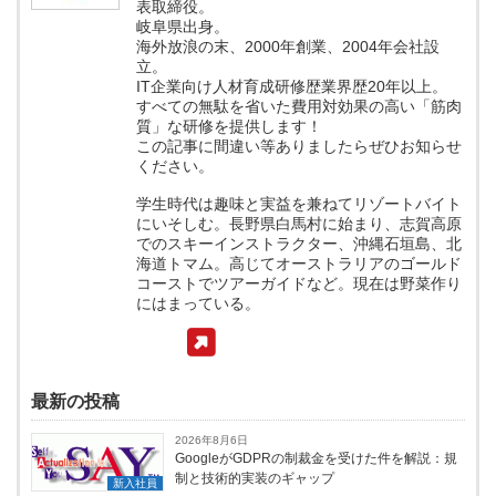
表取締役。
岐阜県出身。
海外放浪の末、2000年創業、2004年会社設
立。
IT企業向け人材育成研修歴業界歴20年以上。
すべての無駄を省いた費用対効果の高い「筋肉
質」な研修を提供します！
この記事に間違い等ありましたらぜひお知らせ
ください。
学生時代は趣味と実益を兼ねてリゾートバイト
にいそしむ。長野県白馬村に始まり、志賀高原
でのスキーインストラクター、沖縄石垣島、北
海道トマム。高じてオーストラリアのゴールド
コーストでツアーガイドなど。現在は野菜作り
にはまっている。
最新の投稿
2026年8月6日
GoogleがGDPRの制裁金を受けた件を解説：規
制と技術的実装のギャップ
新入社員