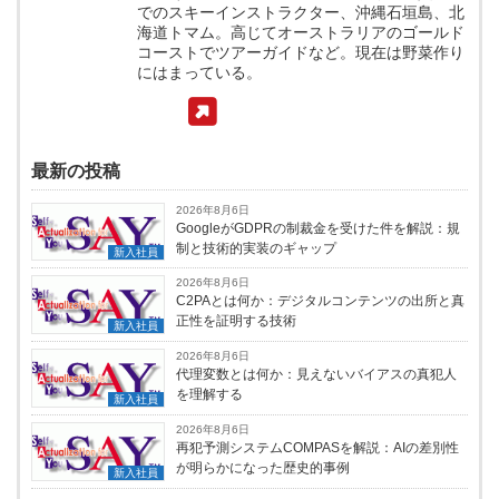
でのスキーインストラクター、沖縄石垣島、北
海道トマム。高じてオーストラリアのゴールド
コーストでツアーガイドなど。現在は野菜作り
にはまっている。
最新の投稿
2026年8月6日
GoogleがGDPRの制裁金を受けた件を解説：規
制と技術的実装のギャップ
新入社員
2026年8月6日
C2PAとは何か：デジタルコンテンツの出所と真
正性を証明する技術
新入社員
2026年8月6日
代理変数とは何か：見えないバイアスの真犯人
を理解する
新入社員
2026年8月6日
再犯予測システムCOMPASを解説：AIの差別性
が明らかになった歴史的事例
新入社員