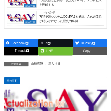
代理変数とは何か：見えないバイアスの真犯人
を理解する
新入社員
2026年8月6日
再犯予測システムCOMPASを解説：AIの差別性
が明らかになった歴史的事例
新入社員
Facebook
X
Bluesky
Threads
LINE
Copy
山崎講師
、
新入社員
対象読者
前の記事