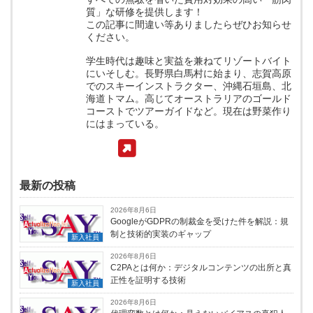
質」な研修を提供します！
この記事に間違い等ありましたらぜひお知らせ
ください。
学生時代は趣味と実益を兼ねてリゾートバイト
にいそしむ。長野県白馬村に始まり、志賀高原
でのスキーインストラクター、沖縄石垣島、北
海道トマム。高じてオーストラリアのゴールド
コーストでツアーガイドなど。現在は野菜作り
にはまっている。
最新の投稿
2026年8月6日
GoogleがGDPRの制裁金を受けた件を解説：規
制と技術的実装のギャップ
新入社員
2026年8月6日
C2PAとは何か：デジタルコンテンツの出所と真
正性を証明する技術
新入社員
2026年8月6日