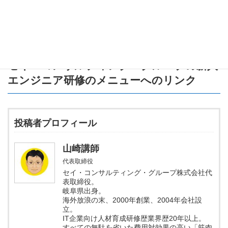
次は9つ目「
名前空間の扱い方
」に進めると、コード構造設計の考
え方の差がはっきりします。
セイ・コンサルティング・グループの新人
エンジニア研修のメニュー
へのリンク
投稿者プロフィール
山崎講師
代表取締役
セイ・コンサルティング・グループ株式会社代
表取締役。
岐阜県出身。
海外放浪の末、2000年創業、2004年会社設
立。
IT企業向け人材育成研修歴業界歴20年以上。
すべての無駄を省いた費用対効果の高い「筋肉